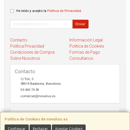
He leído y acepto la
Política de Privacidad
.
Enviar
Contacto
Información Legal
Política Privacidad
Política de Cookies
Condiciones de Compra
Formas de Pago
Sobre Nosotros
Consultanos
Contacto
C/Torí, 5
08914
Badalona
,
Barcelona
93 460 74 39
comercial@novalius.es
Horario
Política de Cookies de novalius.es
Recogida en tienda de lunes a Viernes de 10h a 13.30h y de 17h a
20h. Sábados de 10h a 14h. Envio a toda España en 24-72h Seur y
Configurar
Rechazar
Aceptar Cookies