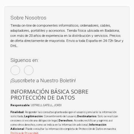
Sobre Nosotros
Tienda on-line de componentes informáticos, ordenadores, cables,
adaptadores, portátiles y accesorios. Tienda física ubicada en Badalona,
con más de 20 años de experiencia en la distribución y servicios. Precios
de oferta directamente de mayorista. Envio a toda España en 24-72h Seur y
DHL.
Síguenos en:
¡Suscríbete a Nuestro Boletín!
INFORMACIÓN BÁSICA SOBRE
PROTECCIÓN DE DATOS
Responsable
: USTRELL GATELL, JORDI
Finalidad
: Responder las consultas planteadas por el usuario y enviarle la información
solicitada;
Legitimación
: Consentimiento del usuario;
Destinatarios
: Solo se realizan
cesiones si existe una obligación legal;
Derechos
: Acceder, rectificar y suprimir, así
como otros derechos, como se indica en la información adicional;
Información
Adicional
: Puede consultar la información completa de Protección de Datos en nuestra
Política de Privacidad
.