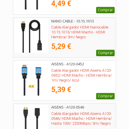
4,49 €
Comprar
NANO CABLE - 10.15.1013
Cable Alargador HDMI Nanocable
10.15.1013/ HDMI Macho - HDMI
Hembra/ 3m/ Negro
5,29 €
Comprar
AISENS - A120-0452
Cable Alargador HDMI Aisens A120-
0452/ HDMI Macho - HDMI Hembra/
1m/ Negro/ Azul
5,39 €
Comprar
AISENS - A120-0546
Cable Alargador HDMI Aisens A120-
0546/ HDMI Macho - HDMI Hembra/
Hasta 10W/ 2250Mbps/ 3m/ Negro