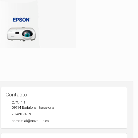
Contacto
C/Torí, 5
08914
Badalona
,
Barcelona
93 460 74 39
comercial@novalius.es