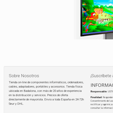
Sobre Nosotros
¡Suscríbete 
Tienda on-line de componentes informáticos, ordenadores,
INFORMAC
cables, adaptadores, portátiles y accesorios. Tienda física
ubicada en Badalona, con más de 20 años de experiencia
Responsable
: UST
en la distribución y servicios. Precios de oferta
Finalidad
: Responder
directamente de mayorista. Envio a toda España en 24-72h
Consentimiento del us
Seur y DHL.
rectificar y suprimir,
consultar la informac