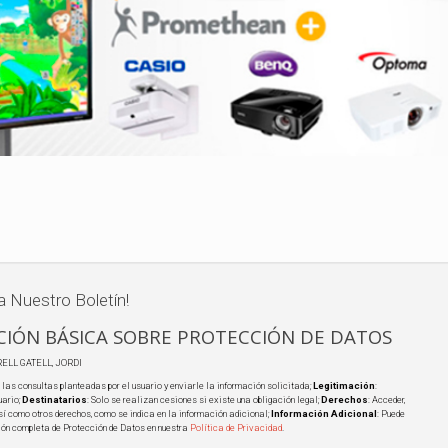
a Nuestro Boletín!
IÓN BÁSICA SOBRE PROTECCIÓN DE DATOS
RELL GATELL, JORDI
 las consultas planteadas por el usuario y enviarle la información solicitada;
Legitimación
:
uario;
Destinatarios
: Solo se realizan cesiones si existe una obligación legal;
Derechos
: Acceder,
 así como otros derechos, como se indica en la información adicional;
Información Adicional
: Puede
ión completa de Protección de Datos en nuestra
Política de Privacidad
.