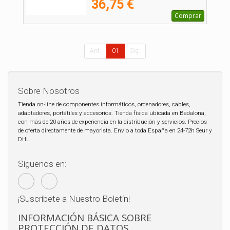
36,75 €
Comprar
Ant.
01
Sig.
Sobre Nosotros
Tienda on-line de componentes informáticos, ordenadores, cables,
adaptadores, portátiles y accesorios. Tienda física ubicada en Badalona,
con más de 20 años de experiencia en la distribución y servicios. Precios
de oferta directamente de mayorista. Envio a toda España en 24-72h Seur y
DHL.
Síguenos en:
¡Suscríbete a Nuestro Boletín!
INFORMACIÓN BÁSICA SOBRE
PROTECCIÓN DE DATOS