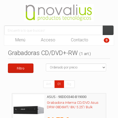
Menú
Acceso
Contacto
0
Grabadoras CD/DVD+-RW
(1 art.)
Filtro
Ant.
01
Sig.
ASUS - 90DD0340-B19000
Grabadora Interna CD/DVD Asus
DRW-08D6MT/ 8X/ 5.25"/ Bulk