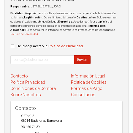
Responsable
: USTRELL GATELL, JORDI
Finalidad
: Responder las consultas planteadas por el usuario y enviarle la información
solicitada;
Legitimación
: Consentimiento del usuario;
Destinatarios
: Solo se realizan
cesiones si existe una obligación legal;
Derechos
: Acceder, rectificar y suprimir, así
como otros derechos, como se indica en la información adicional;
Información
Adicional
: Puede consultar la información completa de Protección de Datos en nuestra
Política de Privacidad
.
He leído y acepto la
Política de Privacidad
.
Enviar
Contacto
Información Legal
Política Privacidad
Política de Cookies
Condiciones de Compra
Formas de Pago
Sobre Nosotros
Consultanos
Contacto
C/Torí, 5
08914
Badalona
,
Barcelona
93 460 74 39