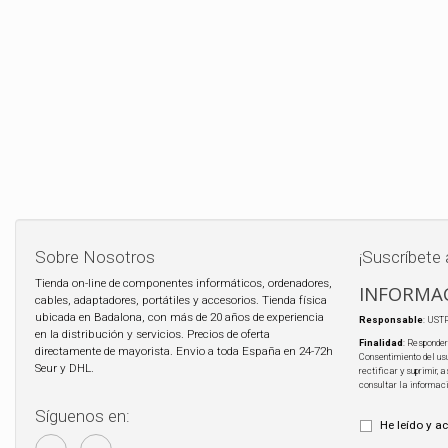
Sobre Nosotros
¡Suscríbete 
Tienda on-line de componentes informáticos, ordenadores,
INFORMAC
cables, adaptadores, portátiles y accesorios. Tienda física
ubicada en Badalona, con más de 20 años de experiencia
Responsable
: UST
en la distribución y servicios. Precios de oferta
Finalidad
: Responder
directamente de mayorista. Envio a toda España en 24-72h
Consentimiento del us
Seur y DHL.
rectificar y suprimir,
consultar la informac
Síguenos en:
He leído y a