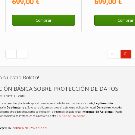
699,00 €
699,00 €
Comprar
Comprar
Ant.
01
a Nuestro Boletín!
IÓN BÁSICA SOBRE PROTECCIÓN DE DATOS
RELL GATELL, JORDI
 las consultas planteadas por el usuario y enviarle la información solicitada;
Legitimación
:
uario;
Destinatarios
: Solo se realizan cesiones si existe una obligación legal;
Derechos
: Acceder,
 así como otros derechos, como se indica en la información adicional;
Información Adicional
: Puede
ión completa de Protección de Datos en nuestra
Política de Privacidad
.
cepto la
Política de Privacidad
.