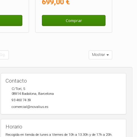
699,00 €
Comprar
Sig.
Mostrar
Contacto
C/Torí, 5
08914
Badalona
,
Barcelona
93 460 74 39
comercial@novalius.es
Horario
Recogida en tienda de lunes a Viernes de 10h a 13.30h y de 17h a 20h.