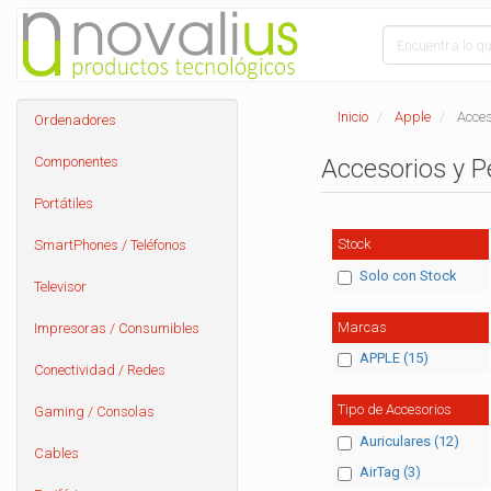
Inicio
Apple
Acces
Ordenadores
Componentes
Accesorios y P
Portátiles
Stock
SmartPhones / Teléfonos
Solo con Stock
Televisor
Marcas
Impresoras / Consumibles
APPLE (15)
Conectividad / Redes
Tipo de Accesorios
Gaming / Consolas
Auriculares (12)
Cables
AirTag (3)