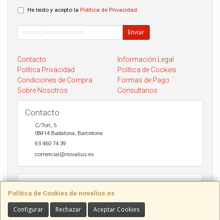
He leído y acepto la
Política de Privacidad
.
Enviar
Contacto
Información Legal
Política Privacidad
Política de Cookies
Condiciones de Compra
Formas de Pago
Sobre Nosotros
Consultanos
Contacto
C/Torí, 5
08914
Badalona
,
Barcelona
93 460 74 39
comercial@novalius.es
Horario
Política de Cookies de novalius.es
Recogida en tienda de lunes a Viernes de 10h a 13.30h y de 17h a
20h. Sábados de 10h a 14h. Envio a toda España en 24-72h Seur y
Configurar
Rechazar
Aceptar Cookies
DHL.