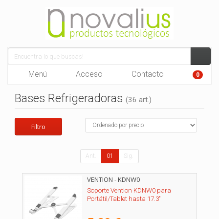
Menú
Acceso
Contacto
0
Bases Refrigeradoras
(36 art.)
Filtro
Ant.
01
Sig.
VENTION - KDNW0
Soporte Vention KDNW0 para
Portátil/Tablet hasta 17.3"