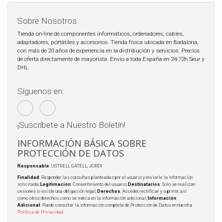
Sobre Nosotros
Tienda on-line de componentes informáticos, ordenadores, cables,
adaptadores, portátiles y accesorios. Tienda física ubicada en Badalona,
con más de 20 años de experiencia en la distribución y servicios. Precios
de oferta directamente de mayorista. Envio a toda España en 24-72h Seur y
DHL.
Síguenos en:
¡Suscríbete a Nuestro Boletín!
INFORMACIÓN BÁSICA SOBRE
PROTECCIÓN DE DATOS
Responsable
: USTRELL GATELL, JORDI
Finalidad
: Responder las consultas planteadas por el usuario y enviarle la información
solicitada;
Legitimación
: Consentimiento del usuario;
Destinatarios
: Solo se realizan
cesiones si existe una obligación legal;
Derechos
: Acceder, rectificar y suprimir, así
como otros derechos, como se indica en la información adicional;
Información
Adicional
: Puede consultar la información completa de Protección de Datos en nuestra
Política de Privacidad
.