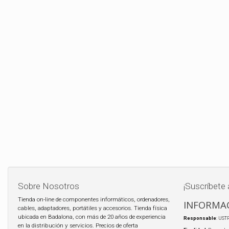
Sobre Nosotros
¡Suscríbete 
Tienda on-line de componentes informáticos, ordenadores,
INFORMAC
cables, adaptadores, portátiles y accesorios. Tienda física
ubicada en Badalona, con más de 20 años de experiencia
Responsable
: UST
en la distribución y servicios. Precios de oferta