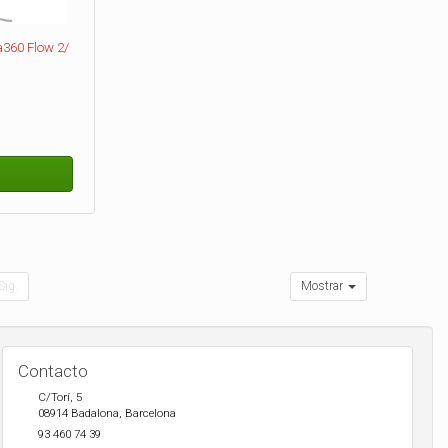
a360 Flow 2/
Sig.
Mostrar
Contacto
C/Torí, 5
08914
Badalona
,
Barcelona
93 460 74 39