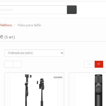
Teléfonos
Palos para Selfie
ie
(5 art.)
Ant.
01