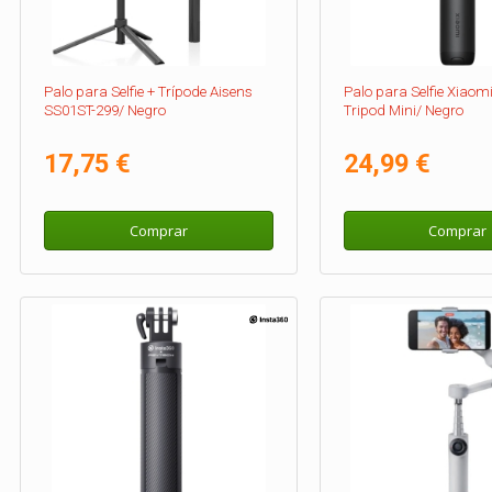
Palo para Selfie + Trípode Aisens
Palo para Selfie Xiaomi 
SS01ST-299/ Negro
Tripod Mini/ Negro
17,75 €
24,99 €
Comprar
Comprar