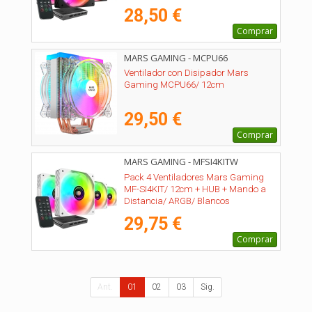
28,50 €
Comprar
MARS GAMING - MCPU66
Ventilador con Disipador Mars
Gaming MCPU66/ 12cm
29,50 €
Comprar
MARS GAMING - MFSI4KITW
Pack 4 Ventiladores Mars Gaming
MF-SI4KIT/ 12cm + HUB + Mando a
Distancia/ ARGB/ Blancos
29,75 €
Comprar
Ant.
01
02
03
Sig.