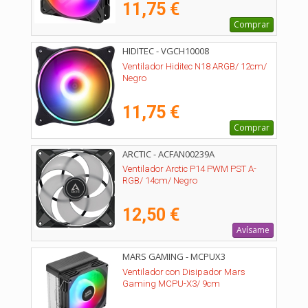
11,75 €
Comprar
HIDITEC - VGCH10008
Ventilador Hiditec N18 ARGB/ 12cm/
Negro
11,75 €
Comprar
ARCTIC - ACFAN00239A
Ventilador Arctic P14 PWM PST A-
RGB/ 14cm/ Negro
12,50 €
Avísame
MARS GAMING - MCPUX3
Ventilador con Disipador Mars
Gaming MCPU-X3/ 9cm