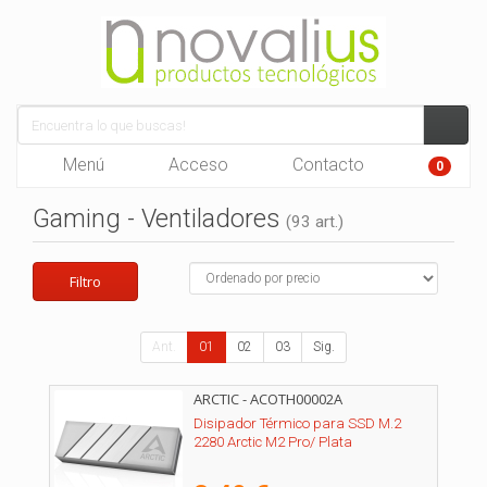
Menú
Acceso
Contacto
0
Gaming - Ventiladores
(93 art.)
Filtro
Ant.
01
02
03
Sig.
ARCTIC - ACOTH00002A
Disipador Térmico para SSD M.2
2280 Arctic M2 Pro/ Plata