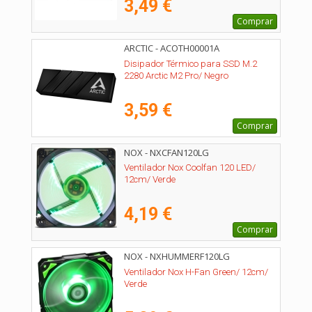
3,49 €
Comprar
ARCTIC - ACOTH00001A
Disipador Térmico para SSD M.2
2280 Arctic M2 Pro/ Negro
3,59 €
Comprar
NOX - NXCFAN120LG
Ventilador Nox Coolfan 120 LED/
12cm/ Verde
4,19 €
Comprar
NOX - NXHUMMERF120LG
Ventilador Nox H-Fan Green/ 12cm/
Verde