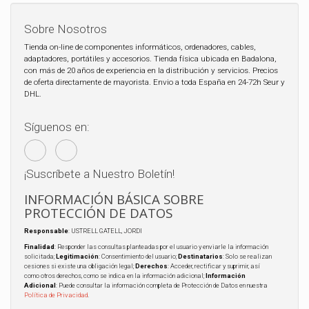
Sobre Nosotros
Tienda on-line de componentes informáticos, ordenadores, cables,
adaptadores, portátiles y accesorios. Tienda física ubicada en Badalona,
con más de 20 años de experiencia en la distribución y servicios. Precios
de oferta directamente de mayorista. Envio a toda España en 24-72h Seur y
DHL.
Síguenos en:
¡Suscríbete a Nuestro Boletín!
INFORMACIÓN BÁSICA SOBRE
PROTECCIÓN DE DATOS
Responsable
: USTRELL GATELL, JORDI
Finalidad
: Responder las consultas planteadas por el usuario y enviarle la información
solicitada;
Legitimación
: Consentimiento del usuario;
Destinatarios
: Solo se realizan
cesiones si existe una obligación legal;
Derechos
: Acceder, rectificar y suprimir, así
como otros derechos, como se indica en la información adicional;
Información
Adicional
: Puede consultar la información completa de Protección de Datos en nuestra
Política de Privacidad
.