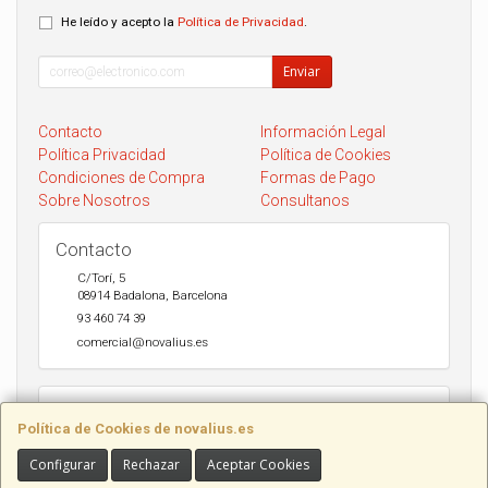
He leído y acepto la
Política de Privacidad
.
Enviar
Contacto
Información Legal
Política Privacidad
Política de Cookies
Condiciones de Compra
Formas de Pago
Sobre Nosotros
Consultanos
Contacto
C/Torí, 5
08914
Badalona
,
Barcelona
93 460 74 39
comercial@novalius.es
Horario
Política de Cookies de novalius.es
Recogida en tienda de lunes a Viernes de 10h a 13.30h y de 17h a
20h. Sábados de 10h a 14h. Envio a toda España en 24-72h Seur y
Configurar
Rechazar
Aceptar Cookies
DHL.