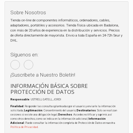
Sobre Nosotros
Tienda on-line de componentes informáticos, ordenadores, cables,
adaptadores, portátiles y accesorios. Tienda física ubicada en Badalona,
con más de 20 años de experiencia en la distribución y servicios. Precios
de oferta directamente de mayorista. Envio a toda España en 24-72h Seur y
DHL.
Síguenos en:
¡Suscríbete a Nuestro Boletín!
INFORMACIÓN BÁSICA SOBRE
PROTECCIÓN DE DATOS
Responsable
: USTRELL GATELL, JORDI
Finalidad
: Responder las consultas planteadas por el usuario y enviarle la información
solicitada;
Legitimación
: Consentimiento del usuario;
Destinatarios
: Solo se realizan
cesiones si existe una obligación legal;
Derechos
: Acceder, rectificar y suprimir, así
como otros derechos, como se indica en la información adicional;
Información
Adicional
: Puede consultar la información completa de Protección de Datos en nuestra
Política de Privacidad
.