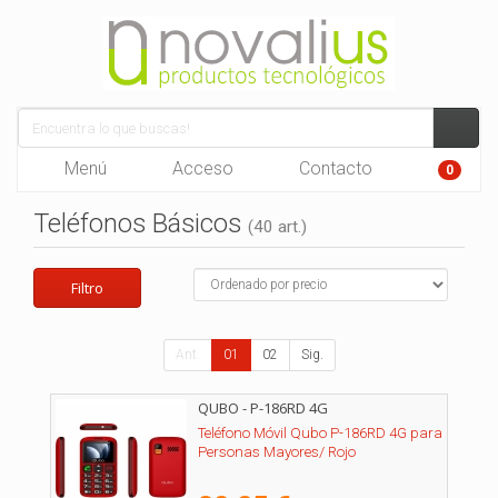
Menú
Acceso
Contacto
0
Teléfonos Básicos
(40 art.)
Filtro
Ant.
01
02
Sig.
QUBO - P-186RD 4G
Teléfono Móvil Qubo P-186RD 4G para
Personas Mayores/ Rojo