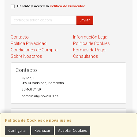
He leído y acepto la
Política de Privacidad
.
Enviar
Contacto
Información Legal
Política Privacidad
Política de Cookies
Condiciones de Compra
Formas de Pago
Sobre Nosotros
Consultanos
Contacto
C/Torí, 5
08914
Badalona
,
Barcelona
93 460 74 39
comercial@novalius.es
Horario
Política de Cookies de novalius.es
Recogida en tienda de lunes a Viernes de 10h a 13.30h y de 17h a
20h. Sábados de 10h a 14h. Envio a toda España en 24-72h Seur y
Configurar
Rechazar
Aceptar Cookies
DHL.