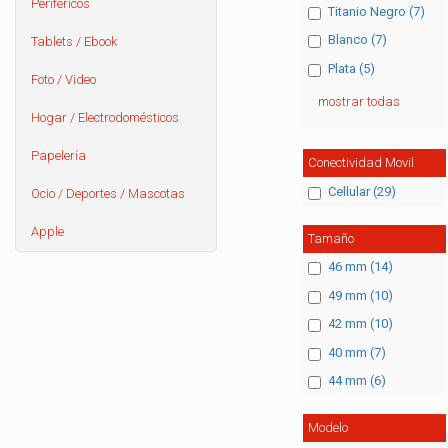
Periféricos
Titanio Negro (7)
Blanco (7)
Tablets / Ebook
Plata (5)
Foto / Video
mostrar todas
Hogar / Electrodomésticos
Papelería
Conectividad Movil
Cellular (29)
Ocio / Deportes / Mascotas
Apple
Tamaño
46 mm (14)
49 mm (10)
42 mm (10)
40 mm (7)
44 mm (6)
Modelo