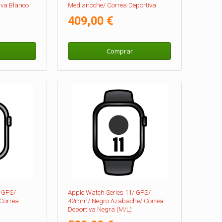
iva Blanco
Medianoche/ Correa Deportiva
Medianoche M/L
409,00 €
Comprar
/ GPS/
Apple Watch Series 11/ GPS/
Correa
42mm/ Negro Azabache/ Correa
Deportiva Negra (M/L)