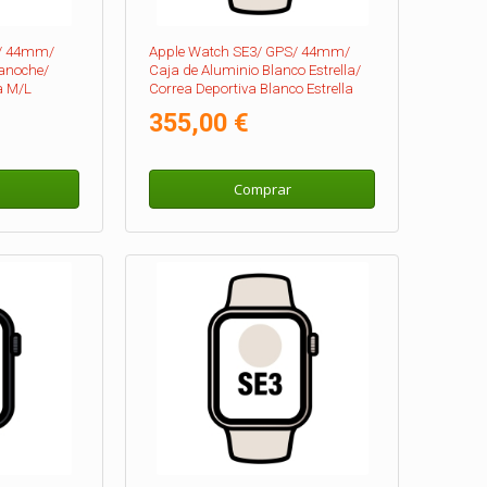
S/ 44mm/
Apple Watch SE3/ GPS/ 44mm/
anoche/
Caja de Aluminio Blanco Estrella/
a M/L
Correa Deportiva Blanco Estrella
S/M
355,00 €
Comprar