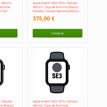
S/ 44mm/
Apple Watch SE3/ GPS/ Cellular/
anoche/
40mm/ Caja de Aluminio Blanco
a S/M
Estrella/ Correa Deportiva Blanco
Estrella S/M
375,00 €
Comprar
Cellular/
Apple Watch SE3/ GPS/ Cellular/
io Blanco
44mm/ Caja de Aluminio