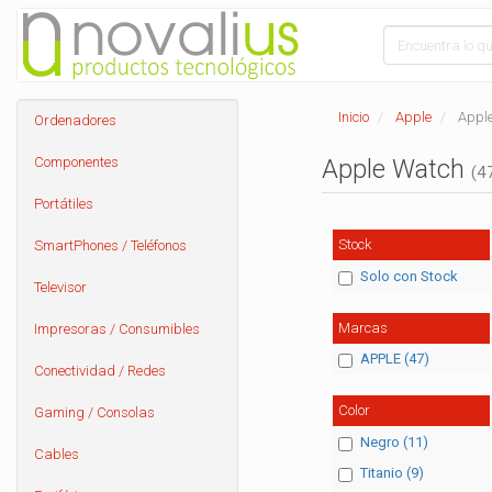
Inicio
Apple
Appl
Ordenadores
Componentes
Apple Watch
(47
Portátiles
Stock
SmartPhones / Teléfonos
Solo con Stock
Televisor
Marcas
Impresoras / Consumibles
APPLE (47)
Conectividad / Redes
Color
Gaming / Consolas
Negro (11)
Cables
Titanio (9)