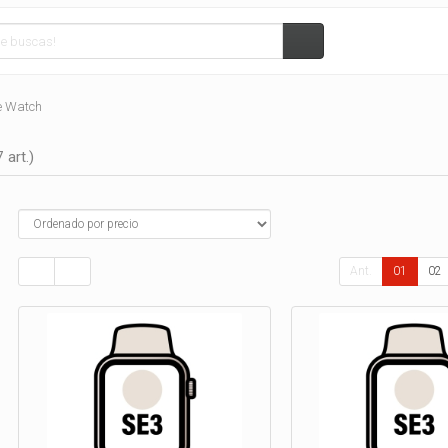
e Watch
 art.)
Ant.
01
02