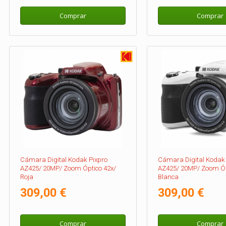
Comprar
Comprar
Cámara Digital Kodak Pixpro
Cámara Digital Kodak 
AZ425/ 20MP/ Zoom Óptico 42x/
AZ425/ 20MP/ Zoom Óp
Roja
Blanca
309,00 €
309,00 €
Comprar
Comprar