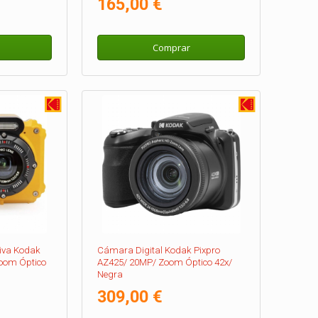
165,00 €
Comprar
iva Kodak
Cámara Digital Kodak Pixpro
oom Óptico
AZ425/ 20MP/ Zoom Óptico 42x/
Negra
309,00 €