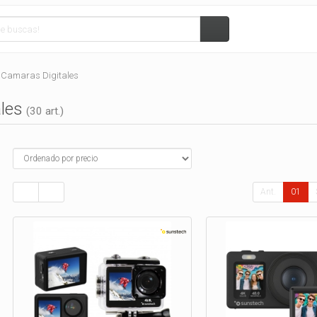
Camaras Digitales
ales
(30 art.)
Ant.
01