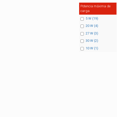
Potencia máxima de
carga
5 W (19)
20 W (4)
27 W (3)
30 W (2)
10 W (1)