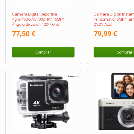
Cámara Digital Deportiva
Cámara Digital Insta
AgfaPhoto AC7000 4K/ 16MP/
Printomatic/ 5MP/ Ta
Ángulo de visión 120º/ Gris
2"x3"/ Azul
77,50 €
79,99 €
Comprar
Comprar