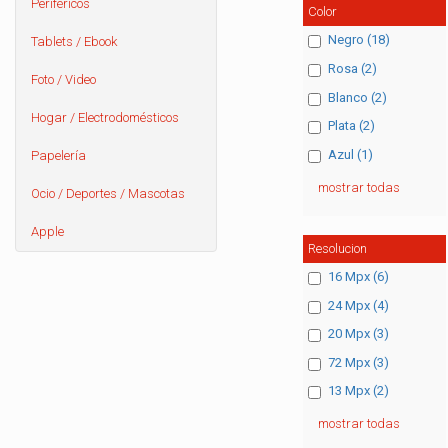
Periféricos
Color
Negro (18)
Tablets / Ebook
Rosa (2)
Foto / Video
Blanco (2)
Hogar / Electrodomésticos
Plata (2)
Azul (1)
Papelería
mostrar todas
Ocio / Deportes / Mascotas
Apple
Resolucion
16 Mpx (6)
24 Mpx (4)
20 Mpx (3)
72 Mpx (3)
13 Mpx (2)
mostrar todas