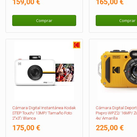
159,00 €
165,00 €
Comprar
Comprar
Cámara Digital Instantánea Kodak
Cámara Digital Deport
STEP Touch/ 13MP/ Tamaño Foto
Pixpro WPZ2/ 16MP/ Z
2"x3"/ Blanca
4x/ Amarilla
175,00 €
225,00 €