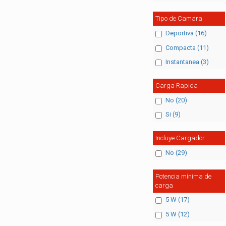
Tipo de Camara
Deportiva (16)
Compacta (11)
Instantanea (3)
Carga Rapida
No (20)
Si (9)
Incluye Cargador
No (29)
Potencia mínima de
carga
5 W (17)
5 W (12)