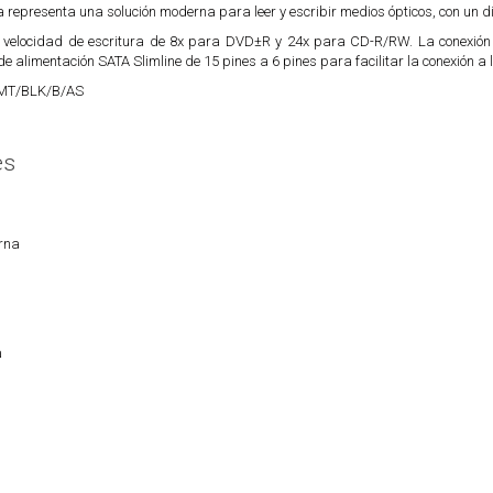
 representa una solución moderna para leer y escribir medios ópticos, con un d
 velocidad de escritura de 8x para DVD±R y 24x para CD-R/RW. La conexión 
de alimentación SATA Slimline de 15 pines a 6 pines para facilitar la conexión a l
MT/BLK/B/AS
es
rna
a