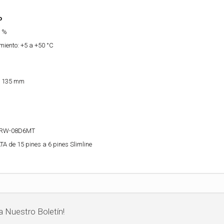
o
5 %
iento: +5 a +50 °C
 x 135 mm
DRW-08D6MT
A de 15 pines a 6 pines Slimline
a Nuestro Boletín!