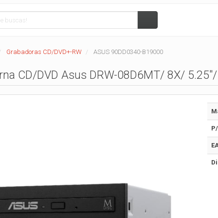
Grabadoras CD/DVD+-RW
ASUS 90DD0340-B19000
erna CD/DVD Asus DRW-08D6MT/ 8X/ 5.25"/
M
P/
E
Di