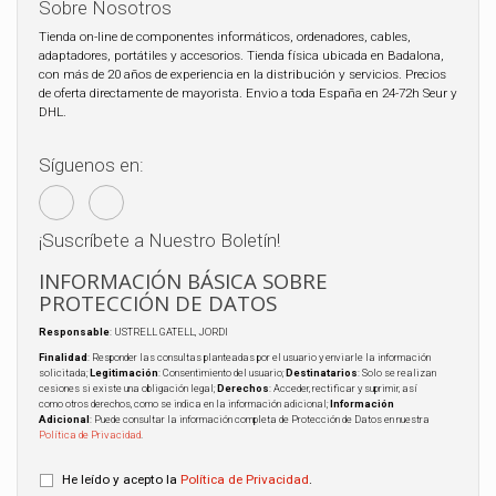
Sobre Nosotros
Tienda on-line de componentes informáticos, ordenadores, cables,
adaptadores, portátiles y accesorios. Tienda física ubicada en Badalona,
con más de 20 años de experiencia en la distribución y servicios. Precios
de oferta directamente de mayorista. Envio a toda España en 24-72h Seur y
DHL.
Síguenos en:
¡Suscríbete a Nuestro Boletín!
INFORMACIÓN BÁSICA SOBRE
PROTECCIÓN DE DATOS
Responsable
: USTRELL GATELL, JORDI
Finalidad
: Responder las consultas planteadas por el usuario y enviarle la información
solicitada;
Legitimación
: Consentimiento del usuario;
Destinatarios
: Solo se realizan
cesiones si existe una obligación legal;
Derechos
: Acceder, rectificar y suprimir, así
como otros derechos, como se indica en la información adicional;
Información
Adicional
: Puede consultar la información completa de Protección de Datos en nuestra
Política de Privacidad
.
He leído y acepto la
Política de Privacidad
.