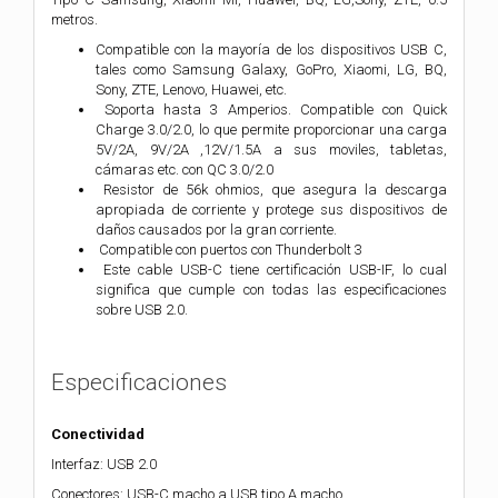
metros.
Compatible con la mayoría de los dispositivos USB C,
tales como Samsung Galaxy, GoPro, Xiaomi, LG, BQ,
Sony, ZTE, Lenovo, Huawei, etc.
Soporta hasta 3 Amperios. Compatible con Quick
Charge 3.0/2.0, lo que permite proporcionar una carga
5V/2A, 9V/2A ,12V/1.5A a sus moviles, tabletas,
cámaras etc. con QC 3.0/2.0
Resistor de 56k ohmios, que asegura la descarga
apropiada de corriente y protege sus dispositivos de
daños causados por la gran corriente.
Compatible con puertos con Thunderbolt 3
Este cable USB-C tiene certificación USB-IF, lo cual
significa que cumple con todas las especificaciones
sobre USB 2.0.
Especificaciones
Conectividad
Interfaz: USB 2.0
Conectores: USB-C macho a USB tipo A macho