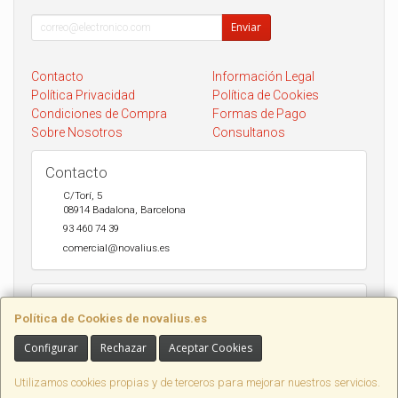
Enviar
Contacto
Información Legal
Política Privacidad
Política de Cookies
Condiciones de Compra
Formas de Pago
Sobre Nosotros
Consultanos
Contacto
C/Torí, 5
08914
Badalona
,
Barcelona
93 460 74 39
comercial@novalius.es
Horario
Política de Cookies de novalius.es
Recogida en tienda de lunes a Viernes de 10h a 13.30h y de 17h a
20h. Sábados de 10h a 14h. Envio a toda España en 24-72h Seur y
Configurar
Rechazar
Aceptar Cookies
DHL.
Utilizamos cookies propias y de terceros para mejorar nuestros servicios.