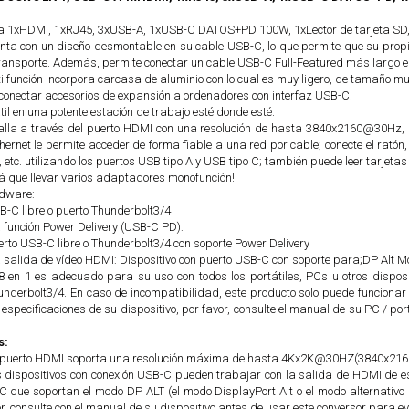
a 1xHDMI, 1xRJ45, 3xUSB-A, 1xUSB-C DATOS+PD 100W, 1xLector de tarjeta SD,
enta con un diseño desmontable en su cable USB-C, lo que permite que su prop
 transporte. Además, permite conectar un cable USB-C Full-Featured más largo en
i función incorpora carcasa de aluminio con lo cual es muy ligero, de tamaño m
 conectar accesorios de expansión a ordenadores con interfaz USB-C.
til en una potente estación de trabajo esté donde esté.
lla a través del puerto HDMI con una resolución de hasta 3840x2160@30Hz, a
hernet le permite acceder de forma fiable a una red por cable; conecte el ratón, 
o, etc. utilizando los puertos USB tipo A y USB tipo C; también puede leer tarjeta
 que llevar varios adaptadores monofunción!
rdware:
B-C libre o puerto Thunderbolt3/4
 función Power Delivery (USB-C PD):
erto USB-C libre o Thunderbolt3/4 con soporte Power Delivery
a salida de vídeo HDMI: Dispositivo con puerto USB-C con soporte para;DP Alt 
 en 1 es adecuado para su uso con todos los portátiles, PCs u otros dispos
nderbolt3/4. En caso de incompatibilidad, este producto solo puede funcionar
 especificaciones de su dispositivo, por favor, consulte el manual de su PC / port
s:
l puerto HDMI soporta una resolución máxima de hasta 4Kx2K@30HZ(3840x216
s dispositivos con conexión USB-C pueden trabajar con la salida de HDMI de e
C que soportan el modo DP ALT (el modo DisplayPort Alt o el modo alternativo
or, consulte con el manual de su dispositivo antes de usar este conversor para 