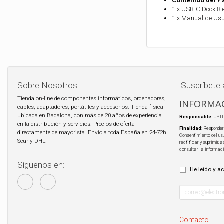
Contenido del P
1 x USB-C Dock 8 
1 x Manual de Usu
Sobre Nosotros
¡Suscríbete 
Tienda on-line de componentes informáticos, ordenadores,
INFORMAC
cables, adaptadores, portátiles y accesorios. Tienda física
ubicada en Badalona, con más de 20 años de experiencia
Responsable
: UST
en la distribución y servicios. Precios de oferta
Finalidad
: Responder
directamente de mayorista. Envio a toda España en 24-72h
Consentimiento del us
Seur y DHL.
rectificar y suprimir,
consultar la informac
Síguenos en:
He leído y a
Contacto