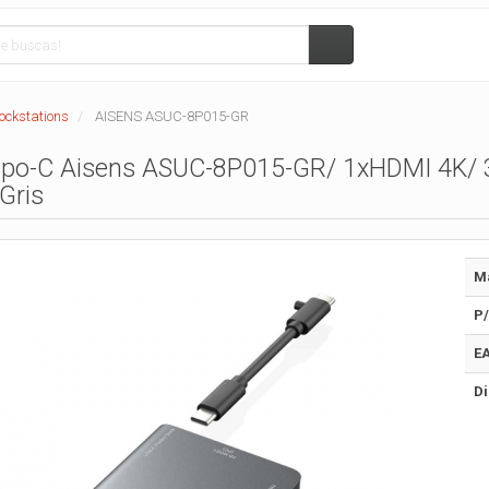
ockstations
AISENS ASUC-8P015-GR
ipo-C Aisens ASUC-8P015-GR/ 1xHDMI 4K/ 3
Gris
M
P/
E
Di