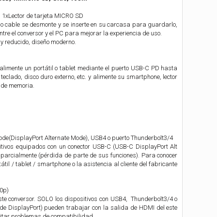
 1xLector de tarjeta MICRO SD
io cable se desmonte y se inserte en su carcasa para guardarlo,
tre el conversor y el PC para mejorar la experiencia de uso.
uy reducido, diseño moderno.
limente un portátil o tablet mediante el puerto USB-C PD hasta
teclado, disco duro externo, etc. y alimente su smartphone, lector
s de memoria.
Mode(DisplayPort Alternate Mode), USB4 o puerto Thunderbolt3/4
itivos equipados con un conector USB-C (USB-C DisplayPort Alt
 parcialmente (pérdida de parte de sus funciones). Para conocer
átil / tablet / smartphone o la asistencia al cliente del fabricante
0p)
ste conversor. SOLO los dispositivos con USB4, Thunderbolt3/4 o
 de DisplayPort) pueden trabajar con la salida de HDMI del este
evitar problemas de compatibilidad.