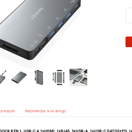
formación
Recomendar a un amigo
DOCK 8 EN 1, USB-C A 1xHDMI, 1xRJ45, 3xUSB-A, 1xUSB-C DATOS+PD, 1