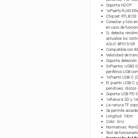
Soporta HDCP
1xPuerto RJ45 Ethe
Chipset: RTL8153
Conectar y listo e
en caso de funcion
Si detecta rendimi
actualice los con
ASUC-8P015-GR
Compatible con IEE
Velocidad de trans
Soporta detección 
3xPuertos USB3.0:
periférico USB com
1xPuerto USB-C (S
El puerto USB-C p
pendrives, discos 
Soporta USB PD 3
1xRanura SD y 1x
La ranura TF sopo
Se permite acceder
Longitud: 10cm
Color: Gris
Normativas: RoHS
Test de funcionam