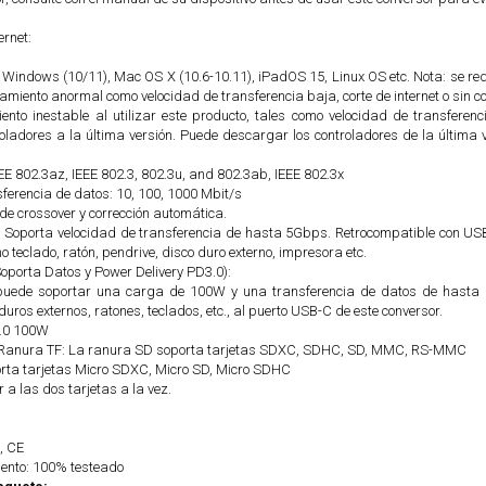
rnet:
n Windows (10/11), Mac OS X (10.6-10.11), iPadOS 15, Linux OS etc. Nota: se re
amiento anormal como velocidad de transferencia baja, corte de internet o sin con
ento inestable al utilizar este producto, tales como velocidad de transferencia
troladores a la última versión. Puede descargar los controladores de la últim
E 802.3az, IEEE 802.3, 802.3u, and 802.3ab, IEEE 802.3x
ferencia de datos: 10, 100, 1000 Mbit/s
de crossover y corrección automática.
 Soporta velocidad de transferencia de hasta 5Gbps. Retrocompatible con US
o teclado, ratón, pendrive, disco duro externo, impresora etc.
oporta Datos y Power Delivery PD3.0):
uede soportar una carga de 100W y una transferencia de datos de hasta 5 G
duros externos, ratones, teclados, etc., al puerto USB-C de este conversor.
.0 100W
Ranura TF: La ranura SD soporta tarjetas SDXC, SDHC, SD, MMC, RS-MMC
rta tarjetas Micro SDXC, Micro SD, Micro SDHC
 a las dos tarjetas a la vez.
, CE
iento: 100% testeado