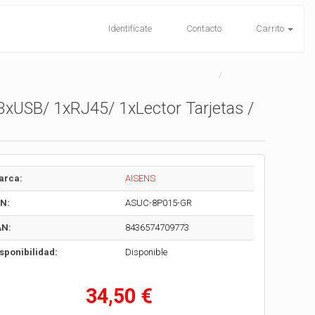
Identifícate
Contacto
Carrito
xUSB/ 1xRJ45/ 1xLector Tarjetas /
arca:
AISENS
N:
ASUC-8P015-GR
AN:
8436574709773
sponibilidad:
Disponible
34,50 €