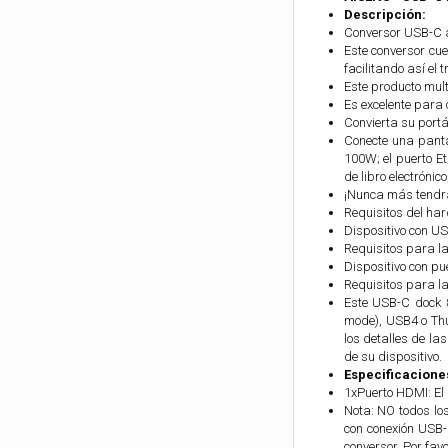
Descripción:
Conversor USB-C 
Este conversor cu
facilitando así el
Este producto mult
Es excelente para
Convierta su portá
Conecte una panta
100W; el puerto Et
de libro electrónic
¡Nunca más tendrá
Requisitos del ha
Dispositivo con US
Requisitos para la
Dispositivo con pu
Requisitos para l
Este USB-C dock 8
mode), USB4 o Thu
los detalles de las
de su dispositivo.
Especificacione
1xPuerto HDMI: E
Nota: NO todos lo
con conexión USB-
conversor. Por fav