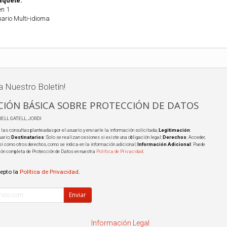
aquete:
en 1
ario Multi-idioma
a Nuestro Boletín!
IÓN BÁSICA SOBRE PROTECCIÓN DE DATOS
RELL GATELL, JORDI
 las consultas planteadas por el usuario y enviarle la información solicitada;
Legitimación
:
uario;
Destinatarios
: Solo se realizan cesiones si existe una obligación legal;
Derechos
: Acceder,
 así como otros derechos, como se indica en la información adicional;
Información Adicional
: Puede
ión completa de Protección de Datos en nuestra
Política de Privacidad
.
cepto la
Política de Privacidad
.
Enviar
Información Legal