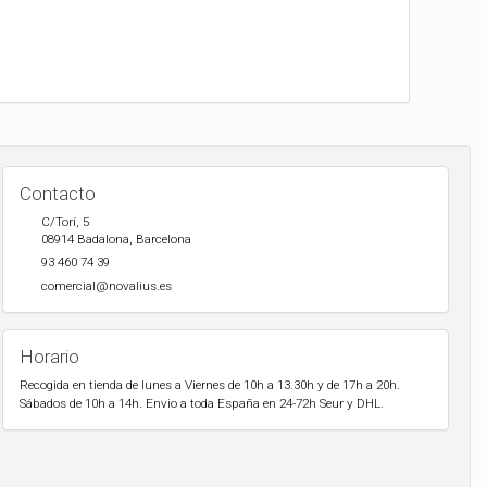
Contacto
C/Torí, 5
08914
Badalona
,
Barcelona
93 460 74 39
comercial@novalius.es
Horario
Recogida en tienda de lunes a Viernes de 10h a 13.30h y de 17h a 20h.
Sábados de 10h a 14h. Envio a toda España en 24-72h Seur y DHL.