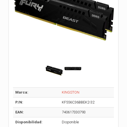
Marca:
KINGSTON
P/N:
KF556C36BBEK2-32
EAN:
740617330793
Disponibilidad:
Disponible