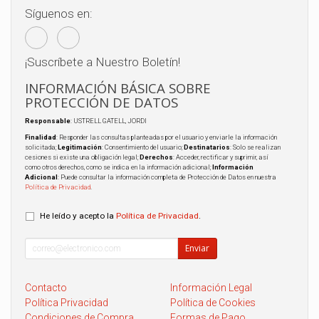
Síguenos en:
¡Suscríbete a Nuestro Boletín!
INFORMACIÓN BÁSICA SOBRE
PROTECCIÓN DE DATOS
Responsable
: USTRELL GATELL, JORDI
Finalidad
: Responder las consultas planteadas por el usuario y enviarle la información
solicitada;
Legitimación
: Consentimiento del usuario;
Destinatarios
: Solo se realizan
cesiones si existe una obligación legal;
Derechos
: Acceder, rectificar y suprimir, así
como otros derechos, como se indica en la información adicional;
Información
Adicional
: Puede consultar la información completa de Protección de Datos en nuestra
Política de Privacidad
.
He leído y acepto la
Política de Privacidad
.
Enviar
Contacto
Información Legal
Política Privacidad
Política de Cookies
Condiciones de Compra
Formas de Pago