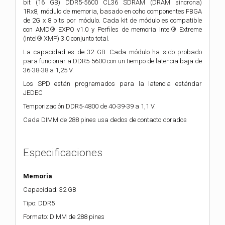
bit
(16 GB) DDR5-5600 CL36 SDRAM (DRAM síncrona)
1Rx8,
módulo de memoria, basado en ocho componentes FBGA
de 2G x 8 bits por
módulo. Cada kit de módulo es compatible
con AMD® EXPO v1.0 y
Perfiles de memoria Intel® Extreme
(Intel® XMP) 3.0 conjunto total.
La capacidad es de 32 GB. Cada módulo ha sido probado
para funcionar a
DDR5-5600 con un tiempo de latencia baja de
36-38-38 a 1,25 V.
Los SPD están programados para la latencia estándar
JEDEC
Temporización DDR5-4800 de 40-39-39 a 1,1 V.
Cada DIMM de 288 pines
usa dedos de contacto dorados
Especificaciones
Memoria
Capacidad: 32 GB
Tipo: DDR5
Formato: DIMM de 288 pines