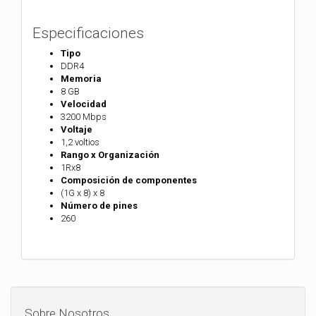
Especificaciones
Tipo
DDR4
Memoria
8 GB
Velocidad
3200 Mbps
Voltaje
1,2 voltios
Rango x Organización
1Rx8
Composición de componentes
(1G x 8) x 8
Número de pines
260
Sobre Nosotros