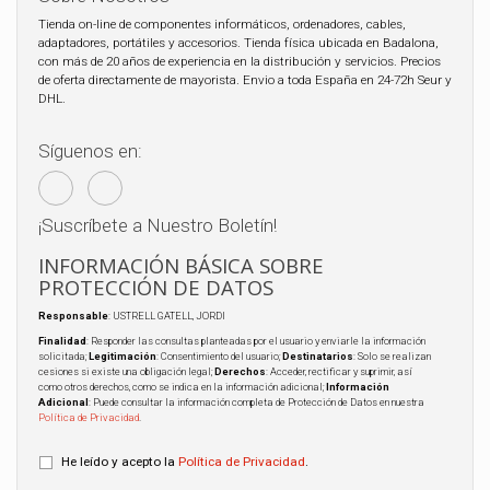
Tienda on-line de componentes informáticos, ordenadores, cables,
adaptadores, portátiles y accesorios. Tienda física ubicada en Badalona,
con más de 20 años de experiencia en la distribución y servicios. Precios
de oferta directamente de mayorista. Envio a toda España en 24-72h Seur y
DHL.
Síguenos en:
¡Suscríbete a Nuestro Boletín!
INFORMACIÓN BÁSICA SOBRE
PROTECCIÓN DE DATOS
Responsable
: USTRELL GATELL, JORDI
Finalidad
: Responder las consultas planteadas por el usuario y enviarle la información
solicitada;
Legitimación
: Consentimiento del usuario;
Destinatarios
: Solo se realizan
cesiones si existe una obligación legal;
Derechos
: Acceder, rectificar y suprimir, así
como otros derechos, como se indica en la información adicional;
Información
Adicional
: Puede consultar la información completa de Protección de Datos en nuestra
Política de Privacidad
.
He leído y acepto la
Política de Privacidad
.