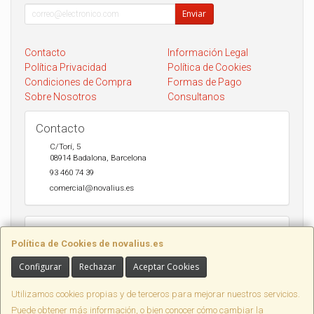
Enviar
Contacto
Información Legal
Política Privacidad
Política de Cookies
Condiciones de Compra
Formas de Pago
Sobre Nosotros
Consultanos
Contacto
C/Torí, 5
08914
Badalona
,
Barcelona
93 460 74 39
comercial@novalius.es
Horario
Política de Cookies de novalius.es
Recogida en tienda de lunes a Viernes de 10h a 13.30h y de 17h a
20h. Sábados de 10h a 14h. Envio a toda España en 24-72h Seur y
Configurar
Rechazar
Aceptar Cookies
DHL.
Utilizamos cookies propias y de terceros para mejorar nuestros servicios.
Puede obtener más información, o bien conocer cómo cambiar la