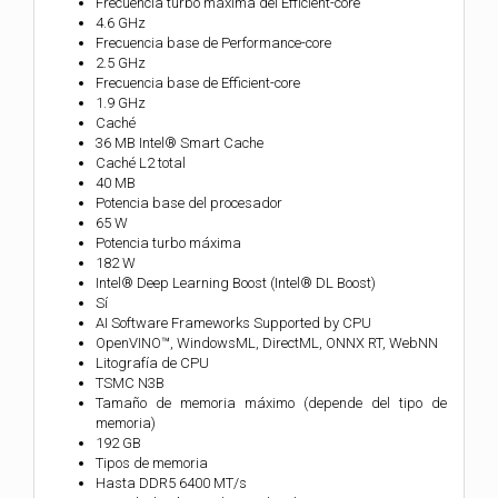
Frecuencia turbo máxima del Efficient-core
4.6 GHz
Frecuencia base de Performance-core
2.5 GHz
Frecuencia base de Efficient-core
1.9 GHz
Caché
36 MB Intel® Smart Cache
Caché L2 total
40 MB
Potencia base del procesador
65 W
Potencia turbo máxima
182 W
Intel® Deep Learning Boost (Intel® DL Boost)
Sí
AI Software Frameworks Supported by CPU
OpenVINO™, WindowsML, DirectML, ONNX RT, WebNN
Litografía de CPU
TSMC N3B
Tamaño de memoria máximo (depende del tipo de
memoria)
192 GB
Tipos de memoria
Hasta DDR5 6400 MT/s