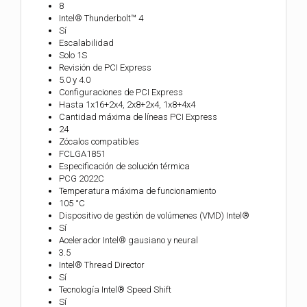
8
Intel® Thunderbolt™ 4
Sí
Escalabilidad
Solo 1S
Revisión de PCI Express
5.0 y 4.0
Configuraciones de PCI Express
Hasta 1x16+2x4, 2x8+2x4, 1x8+4x4
Cantidad máxima de líneas PCI Express
24
Zócalos compatibles
FCLGA1851
Especificación de solución térmica
PCG 2022C
Temperatura máxima de funcionamiento
105 °C
Dispositivo de gestión de volúmenes (VMD) Intel®
Sí
Acelerador Intel® gausiano y neural
3.5
Intel® Thread Director
Sí
Tecnología Intel® Speed Shift
Sí