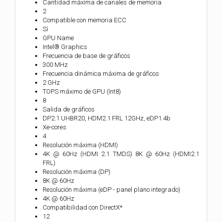
Cantidad máxima de canales de memoria
2
Compatible con memoria ECC
Sí
GPU Name
Intel® Graphics
Frecuencia de base de gráficos
300 MHz
Frecuencia dinámica máxima de gráficos
2 GHz
TOPS máximo de GPU (Int8)
8
Salida de gráficos
DP2.1 UHBR20, HDM2.1 FRL 12GHz, eDP1.4b
Xe-cores
4
Resolución máxima (HDMI)
4K @ 60Hz (HDMI 2.1 TMDS) 8K @ 60Hz (HDMI2.1
FRL)
Resolución máxima (DP)
8K @ 60Hz
Resolución máxima (eDP - panel plano integrado)
4K @ 60Hz
Compatibilidad con DirectX*
12