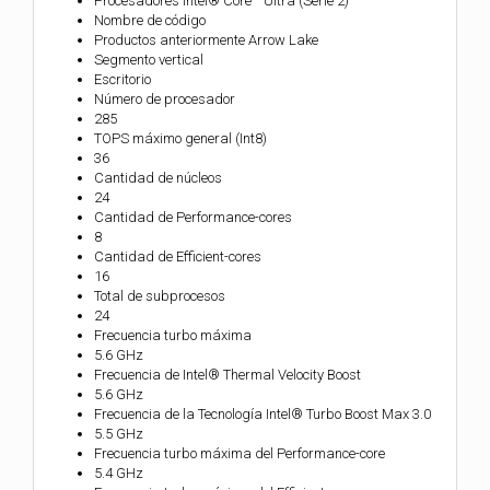
Procesadores Intel® Core™ Ultra (Serie 2)
Nombre de código
Productos anteriormente Arrow Lake
Segmento vertical
Escritorio
Número de procesador
285
TOPS máximo general (Int8)
36
Cantidad de núcleos
24
Cantidad de Performance-cores
8
Cantidad de Efficient-cores
16
Total de subprocesos
24
Frecuencia turbo máxima
5.6 GHz
Frecuencia de Intel® Thermal Velocity Boost
5.6 GHz
Frecuencia de la Tecnología Intel® Turbo Boost Max 3.0
5.5 GHz
Frecuencia turbo máxima del Performance-core
5.4 GHz