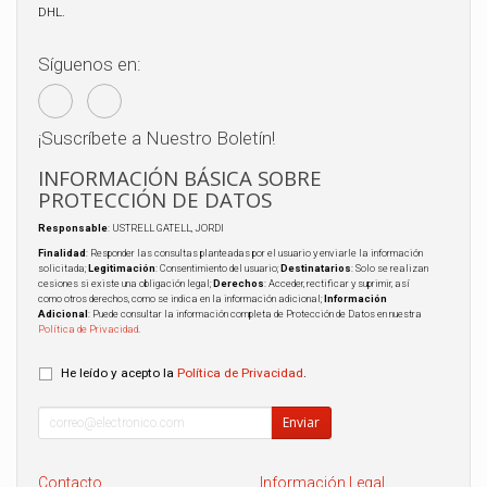
DHL.
Síguenos en:
¡Suscríbete a Nuestro Boletín!
INFORMACIÓN BÁSICA SOBRE
PROTECCIÓN DE DATOS
Responsable
: USTRELL GATELL, JORDI
Finalidad
: Responder las consultas planteadas por el usuario y enviarle la información
solicitada;
Legitimación
: Consentimiento del usuario;
Destinatarios
: Solo se realizan
cesiones si existe una obligación legal;
Derechos
: Acceder, rectificar y suprimir, así
como otros derechos, como se indica en la información adicional;
Información
Adicional
: Puede consultar la información completa de Protección de Datos en nuestra
Política de Privacidad
.
He leído y acepto la
Política de Privacidad
.
Enviar
Contacto
Información Legal