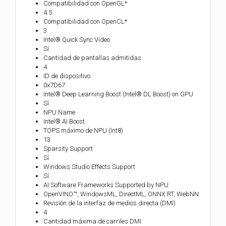
Compatibilidad con OpenGL*
4.5
Compatibilidad con OpenCL*
3
Intel® Quick Sync Video
Sí
Cantidad de pantallas admitidas
4
ID de dispositivo
0x7D67
Intel® Deep Learning Boost (Intel® DL Boost) on GPU
Sí
NPU Name
Intel® AI Boost
TOPS máximo de NPU (Int8)
13
Sparsity Support
Sí
Windows Studio Effects Support
Sí
AI Software Frameworks Supported by NPU
OpenVINO™, WindowsML, DirectML, ONNX RT, WebNN
Revisión de la interfaz de medios directa (DMI)
4
Cantidad máxima de carriles DMI