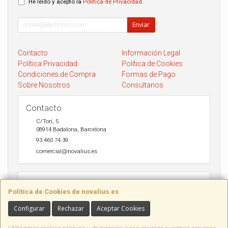
He leído y acepto la
Política de Privacidad
.
Enviar
Contacto
Información Legal
Política Privacidad
Política de Cookies
Condiciones de Compra
Formas de Pago
Sobre Nosotros
Consultanos
Contacto
C/Torí, 5
08914
Badalona
,
Barcelona
93 460 74 39
comercial@novalius.es
Horario
Política de Cookies de novalius.es
Recogida en tienda de lunes a Viernes de 10h a 13.30h y de 17h a
20h. Sábados de 10h a 14h. Envio a toda España en 24-72h Seur y
Configurar
Rechazar
Aceptar Cookies
DHL.