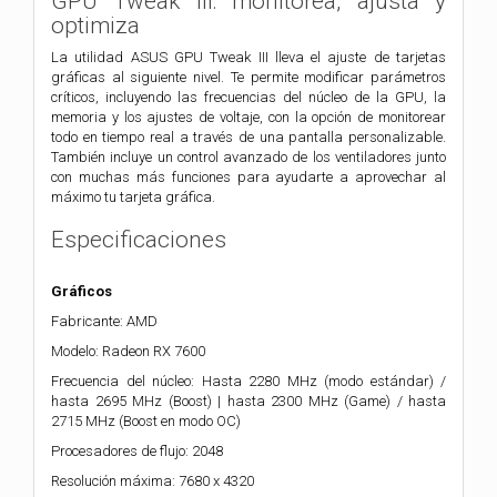
GPU Tweak III: monitorea, ajusta y
optimiza
La utilidad ASUS GPU Tweak III lleva el ajuste de tarjetas
gráficas al siguiente nivel. Te permite modificar parámetros
críticos, incluyendo las frecuencias del núcleo de la GPU, la
memoria y los ajustes de voltaje, con la opción de monitorear
todo en tiempo real a través de una pantalla personalizable.
También incluye un control avanzado de los ventiladores junto
con muchas más funciones para ayudarte a aprovechar al
máximo tu tarjeta gráfica.
Especificaciones
Gráficos
Fabricante: AMD
Modelo: Radeon RX 7600
Frecuencia del núcleo: Hasta 2280 MHz (modo estándar) /
hasta 2695 MHz (Boost) | hasta 2300 MHz (Game) / hasta
2715 MHz (Boost en modo OC)
Procesadores de flujo: 2048
Resolución máxima: 7680 x 4320