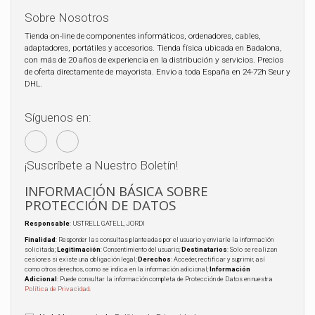
Sobre Nosotros
Tienda on-line de componentes informáticos, ordenadores, cables,
adaptadores, portátiles y accesorios. Tienda física ubicada en Badalona,
con más de 20 años de experiencia en la distribución y servicios. Precios
de oferta directamente de mayorista. Envio a toda España en 24-72h Seur y
DHL.
Síguenos en:
¡Suscríbete a Nuestro Boletín!
INFORMACIÓN BÁSICA SOBRE
PROTECCIÓN DE DATOS
Responsable
: USTRELL GATELL, JORDI
Finalidad
: Responder las consultas planteadas por el usuario y enviarle la información
solicitada;
Legitimación
: Consentimiento del usuario;
Destinatarios
: Solo se realizan
cesiones si existe una obligación legal;
Derechos
: Acceder, rectificar y suprimir, así
como otros derechos, como se indica en la información adicional;
Información
Adicional
: Puede consultar la información completa de Protección de Datos en nuestra
Política de Privacidad
.