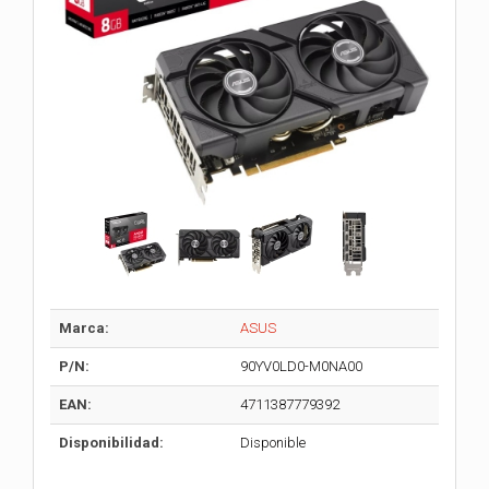
Marca:
ASUS
P/N:
90YV0LD0-M0NA00
EAN:
4711387779392
Disponibilidad:
Disponible