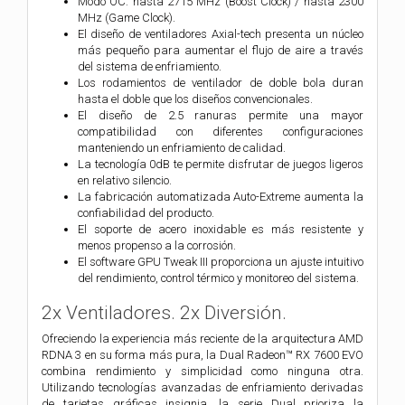
Modo OC: hasta 2715 MHz (Boost Clock) / hasta 2300
MHz (Game Clock).
El diseño de ventiladores Axial-tech presenta un núcleo
más pequeño para aumentar el flujo de aire a través
del sistema de enfriamiento.
Los rodamientos de ventilador de doble bola duran
hasta el doble que los diseños convencionales.
El diseño de 2.5 ranuras permite una mayor
compatibilidad con diferentes configuraciones
manteniendo un enfriamiento de calidad.
La tecnología 0dB te permite disfrutar de juegos ligeros
en relativo silencio.
La fabricación automatizada Auto-Extreme aumenta la
confiabilidad del producto.
El soporte de acero inoxidable es más resistente y
menos propenso a la corrosión.
El software GPU Tweak III proporciona un ajuste intuitivo
del rendimiento, control térmico y monitoreo del sistema.
2x Ventiladores. 2x Diversión.
Ofreciendo la experiencia más reciente de la arquitectura AMD
RDNA 3 en su forma más pura, la Dual Radeon™ RX 7600 EVO
combina rendimiento y simplicidad como ninguna otra.
Utilizando tecnologías avanzadas de enfriamiento derivadas
de tarjetas gráficas insignia, la serie Dual prioriza la