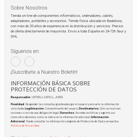
Sobre Nosotros
Tienda on-line de componentes informáticos, ordenadores, cables,
adaptadores, portátiles y accesorios. Tienda física ubicada en Badalona,
con más de 20 años de experiencia en la distribución y servicios. Precios
de oferta directamente de mayorista. Envio a toda España en 24-72h Seur y
DHL.
Síguenos en:
¡Suscríbete a Nuestro Boletín!
INFORMACIÓN BÁSICA SOBRE
PROTECCIÓN DE DATOS
Responsable
: USTRELL GATELL, JORDI
Finalidad
: Responder las consultas planteadas por el usuario y enviarle la información
solicitada;
Legitimación
: Consentimiento del usuario;
Destinatarios
: Solo se realizan
cesiones si existe una obligación legal;
Derechos
: Acceder, rectificar y suprimir, así
como otros derechos, como se indica en la información adicional;
Información
Adicional
: Puede consultar la información completa de Protección de Datos en nuestra
Política de Privacidad
.