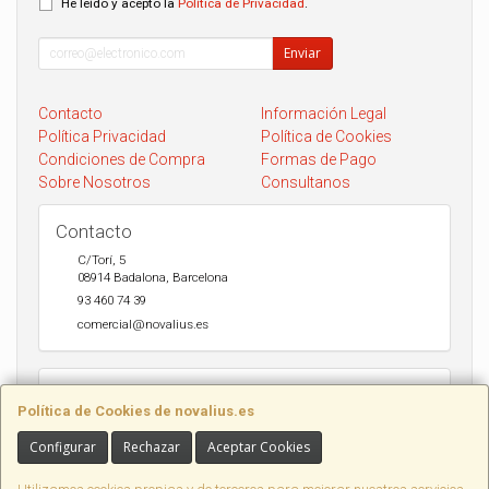
He leído y acepto la
Política de Privacidad
.
Enviar
Contacto
Información Legal
Política Privacidad
Política de Cookies
Condiciones de Compra
Formas de Pago
Sobre Nosotros
Consultanos
Contacto
C/Torí, 5
08914
Badalona
,
Barcelona
93 460 74 39
comercial@novalius.es
Horario
Política de Cookies de novalius.es
Recogida en tienda de lunes a Viernes de 10h a 13.30h y de 17h a
20h. Sábados de 10h a 14h. Envio a toda España en 24-72h Seur y
Configurar
Rechazar
Aceptar Cookies
DHL.