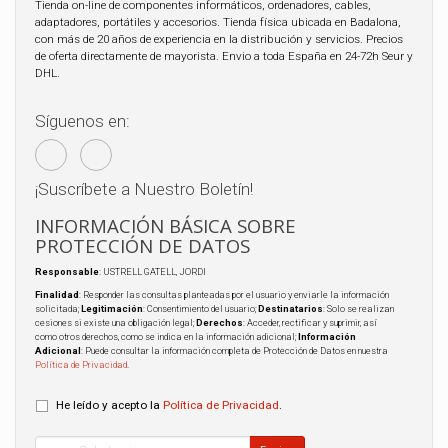
Tienda on-line de componentes informáticos, ordenadores, cables,
adaptadores, portátiles y accesorios. Tienda física ubicada en Badalona,
con más de 20 años de experiencia en la distribución y servicios. Precios
de oferta directamente de mayorista. Envio a toda España en 24-72h Seur y
DHL.
Síguenos en:
¡Suscríbete a Nuestro Boletín!
INFORMACIÓN BÁSICA SOBRE
PROTECCIÓN DE DATOS
Responsable
: USTRELL GATELL, JORDI
Finalidad
: Responder las consultas planteadas por el usuario y enviarle la información
solicitada;
Legitimación
: Consentimiento del usuario;
Destinatarios
: Solo se realizan
cesiones si existe una obligación legal;
Derechos
: Acceder, rectificar y suprimir, así
como otros derechos, como se indica en la información adicional;
Información
Adicional
: Puede consultar la información completa de Protección de Datos en nuestra
Política de Privacidad
.
He leído y acepto la
Política de Privacidad
.