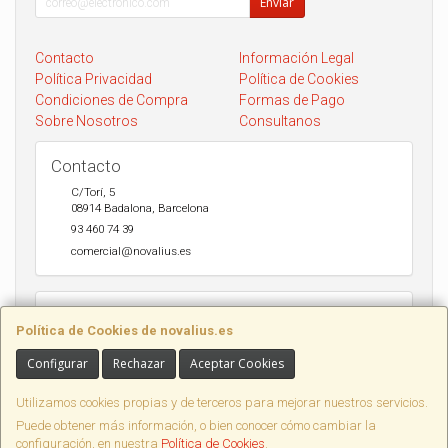
Enviar
Contacto
Información Legal
Política Privacidad
Política de Cookies
Condiciones de Compra
Formas de Pago
Sobre Nosotros
Consultanos
Contacto
C/Torí, 5
08914
Badalona
,
Barcelona
93 460 74 39
comercial@novalius.es
Horario
Política de Cookies de novalius.es
Recogida en tienda de lunes a Viernes de 10h a 13.30h y de 17h a
20h. Sábados de 10h a 14h. Envio a toda España en 24-72h Seur y
Configurar
Rechazar
Aceptar Cookies
DHL.
Utilizamos cookies propias y de terceros para mejorar nuestros servicios.
Puede obtener más información, o bien conocer cómo cambiar la
configuración, en nuestra
Política de Cookies
.