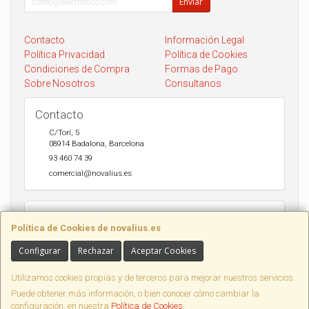
Enviar
Contacto
Información Legal
Política Privacidad
Política de Cookies
Condiciones de Compra
Formas de Pago
Sobre Nosotros
Consultanos
Contacto
C/Torí, 5
08914
Badalona
,
Barcelona
93 460 74 39
comercial@novalius.es
Horario
Política de Cookies de novalius.es
Recogida en tienda de lunes a Viernes de 10h a 13.30h y de 17h a
20h. Sábados de 10h a 14h. Envio a toda España en 24-72h Seur y
Configurar
Rechazar
Aceptar Cookies
DHL.
Utilizamos cookies propias y de terceros para mejorar nuestros servicios.
Puede obtener más información, o bien conocer cómo cambiar la
configuración, en nuestra
Política de Cookies
.