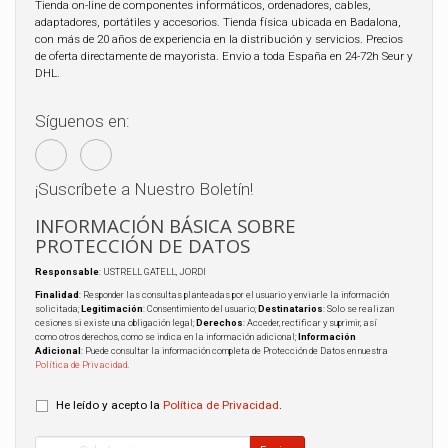
Tienda on-line de componentes informáticos, ordenadores, cables,
adaptadores, portátiles y accesorios. Tienda física ubicada en Badalona,
con más de 20 años de experiencia en la distribución y servicios. Precios
de oferta directamente de mayorista. Envio a toda España en 24-72h Seur y
DHL.
Síguenos en:
¡Suscríbete a Nuestro Boletín!
INFORMACIÓN BÁSICA SOBRE
PROTECCIÓN DE DATOS
Responsable
: USTRELL GATELL, JORDI
Finalidad
: Responder las consultas planteadas por el usuario y enviarle la información
solicitada;
Legitimación
: Consentimiento del usuario;
Destinatarios
: Solo se realizan
cesiones si existe una obligación legal;
Derechos
: Acceder, rectificar y suprimir, así
como otros derechos, como se indica en la información adicional;
Información
Adicional
: Puede consultar la información completa de Protección de Datos en nuestra
Política de Privacidad
.
He leído y acepto la
Política de Privacidad
.