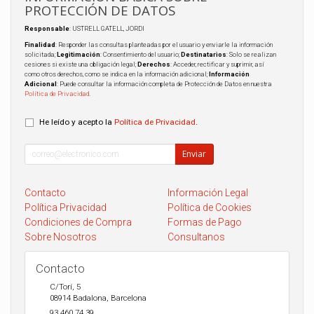
PROTECCIÓN DE DATOS
Responsable
: USTRELL GATELL, JORDI
Finalidad
: Responder las consultas planteadas por el usuario y enviarle la información
solicitada;
Legitimación
: Consentimiento del usuario;
Destinatarios
: Solo se realizan
cesiones si existe una obligación legal;
Derechos
: Acceder, rectificar y suprimir, así
como otros derechos, como se indica en la información adicional;
Información
Adicional
: Puede consultar la información completa de Protección de Datos en nuestra
Política de Privacidad
.
He leído y acepto la
Política de Privacidad
.
Enviar
Contacto
Información Legal
Política Privacidad
Política de Cookies
Condiciones de Compra
Formas de Pago
Sobre Nosotros
Consultanos
Contacto
C/Torí, 5
08914
Badalona
,
Barcelona
93 460 74 39