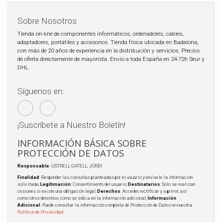
Sobre Nosotros
Tienda on-line de componentes informáticos, ordenadores, cables,
adaptadores, portátiles y accesorios. Tienda física ubicada en Badalona,
con más de 20 años de experiencia en la distribución y servicios. Precios
de oferta directamente de mayorista. Envio a toda España en 24-72h Seur y
DHL.
Síguenos en:
¡Suscríbete a Nuestro Boletín!
INFORMACIÓN BÁSICA SOBRE
PROTECCIÓN DE DATOS
Responsable
: USTRELL GATELL, JORDI
Finalidad
: Responder las consultas planteadas por el usuario y enviarle la información
solicitada;
Legitimación
: Consentimiento del usuario;
Destinatarios
: Solo se realizan
cesiones si existe una obligación legal;
Derechos
: Acceder, rectificar y suprimir, así
como otros derechos, como se indica en la información adicional;
Información
Adicional
: Puede consultar la información completa de Protección de Datos en nuestra
Política de Privacidad
.