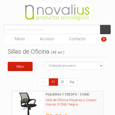
Menú
Acceso
Contacto
0
Sillas de Oficina
(48 art.)
Filtro
Ant.
01
02
Sig.
PIQUERAS Y CRESPO - 312NE
Silla de Oficina Piqueras y Crespo
Vianos 312NE/ Negra