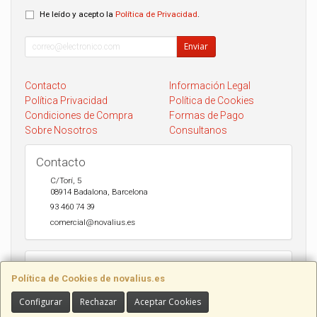
He leído y acepto la
Política de Privacidad
.
Enviar
Contacto
Información Legal
Política Privacidad
Política de Cookies
Condiciones de Compra
Formas de Pago
Sobre Nosotros
Consultanos
Contacto
C/Torí, 5
08914
Badalona
,
Barcelona
93 460 74 39
comercial@novalius.es
Horario
Política de Cookies de novalius.es
Recogida en tienda de lunes a Viernes de 10h a 13.30h y de 17h a
20h. Sábados de 10h a 14h. Envio a toda España en 24-72h Seur y
Configurar
Rechazar
Aceptar Cookies
DHL.