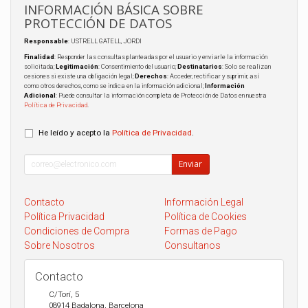
INFORMACIÓN BÁSICA SOBRE
PROTECCIÓN DE DATOS
Responsable
: USTRELL GATELL, JORDI
Finalidad
: Responder las consultas planteadas por el usuario y enviarle la información
solicitada;
Legitimación
: Consentimiento del usuario;
Destinatarios
: Solo se realizan
cesiones si existe una obligación legal;
Derechos
: Acceder, rectificar y suprimir, así
como otros derechos, como se indica en la información adicional;
Información
Adicional
: Puede consultar la información completa de Protección de Datos en nuestra
Política de Privacidad
.
He leído y acepto la
Política de Privacidad
.
Enviar
Contacto
Información Legal
Política Privacidad
Política de Cookies
Condiciones de Compra
Formas de Pago
Sobre Nosotros
Consultanos
Contacto
C/Torí, 5
08914
Badalona
,
Barcelona