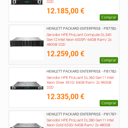
SSD
12.185,00 €
Comprar
HEWLETT PACKARD ENTERPRISE - P87782-
425
Servidor HPE ProLiant Compute DL340
Gen12 Intel Xeon 6505P/ 64GB Ram/ 2x
480GB SSD
12.259,00 €
Comprar
HEWLETT PACKARD ENTERPRISE - P81782-
425
Servidor HPE ProLiant DL360 Gen11 Intel
Xeon Silver 4510/ 64GB Ram/ 2x 960GB
SSD
12.335,00 €
Comprar
HEWLETT PACKARD ENTERPRISE - P81787-
425
Servidor HPE ProLiant DL380 Gen11 Intel
Xeon Gold 6530/ 64GB Ram/ 2x 480GB