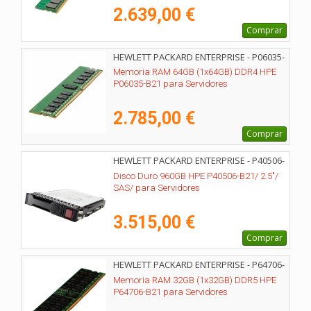
2.639,00 €
Comprar
HEWLETT PACKARD ENTERPRISE - P06035-
B21
Memoria RAM 64GB (1x64GB) DDR4 HPE
P06035-B21 para Servidores
2.785,00 €
Comprar
HEWLETT PACKARD ENTERPRISE - P40506-
B21
Disco Duro 960GB HPE P40506-B21/ 2.5"/
SAS/ para Servidores
3.515,00 €
Comprar
HEWLETT PACKARD ENTERPRISE - P64706-
B21
Memoria RAM 32GB (1x32GB) DDR5 HPE
P64706-B21 para Servidores