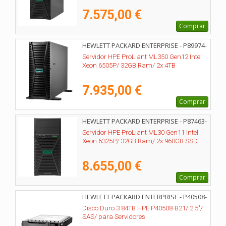
7.575,00 €
Comprar
HEWLETT PACKARD ENTERPRISE - P89974-
425
Servidor HPE ProLiant ML350 Gen12 Intel
Xeon 6505P/ 32GB Ram/ 2x 4TB
7.935,00 €
Comprar
HEWLETT PACKARD ENTERPRISE - P87463-
425
Servidor HPE ProLiant ML30 Gen11 Intel
Xeon 6325P/ 32GB Ram/ 2x 960GB SSD
8.655,00 €
Comprar
HEWLETT PACKARD ENTERPRISE - P40508-
B21
Disco Duro 3.84TB HPE P40508-B21/ 2.5"/
SAS/ para Servidores