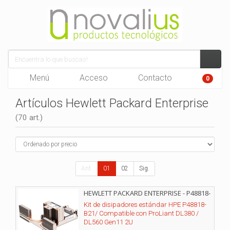
Menú
Acceso
Contacto
0
Artículos Hewlett Packard Enterprise
(70 art.)
Ant.
01
02
Sig.
HEWLETT PACKARD ENTERPRISE - P48818-
B21
Kit de disipadores estándar HPE P48818-
B21/ Compatible con ProLiant DL380 /
DL560 Gen11 2U