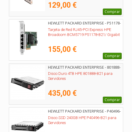
129,00 €
Comprar
HEWLETT PACKARD ENTERPRISE - P51178-
B21
Tarjeta de Red RJ45-PCI Express HPE
Broadcom BCM5719 P51178-B21/ Gigabit
155,00 €
Comprar
HEWLETT PACKARD ENTERPRISE - 801888-
B21
Disco Duro 4TB HPE 801888-B21 para
Servidores
435,00 €
Comprar
HEWLETT PACKARD ENTERPRISE - P40496-
B21
Disco SSD 240GB HPE P40496-B21 para
Servidores