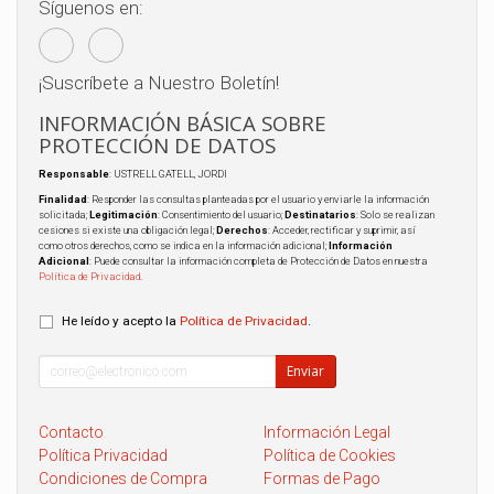
Síguenos en:
¡Suscríbete a Nuestro Boletín!
INFORMACIÓN BÁSICA SOBRE
PROTECCIÓN DE DATOS
Responsable
: USTRELL GATELL, JORDI
Finalidad
: Responder las consultas planteadas por el usuario y enviarle la información
solicitada;
Legitimación
: Consentimiento del usuario;
Destinatarios
: Solo se realizan
cesiones si existe una obligación legal;
Derechos
: Acceder, rectificar y suprimir, así
como otros derechos, como se indica en la información adicional;
Información
Adicional
: Puede consultar la información completa de Protección de Datos en nuestra
Política de Privacidad
.
He leído y acepto la
Política de Privacidad
.
Enviar
Contacto
Información Legal
Política Privacidad
Política de Cookies
Condiciones de Compra
Formas de Pago