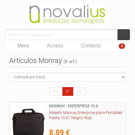
Menú
Acceso
Contacto
0
Artículos Monray
(8 art.)
Ant.
01
Sig.
MONRAY - ENTERPRISE 15.6
Maletín Monray Enterprise para Portátiles
hasta 15.6"/ Negro/ Rojo
8,89 €